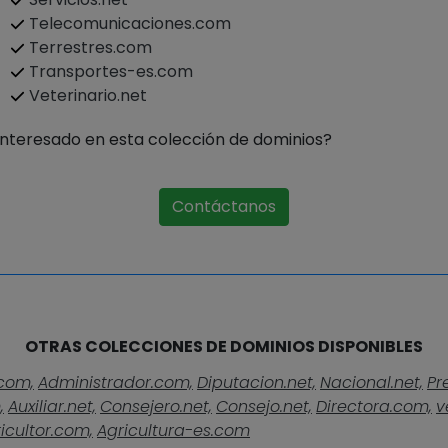
Telecomunicaciones.com
Terrestres.com
Transportes-es.com
Veterinario.net
Interesado en esta colección de dominios?
Contáctanos
OTRAS COLECCIONES DE DOMINIOS DISPONIBLES
com,
Administrador.com,
Diputacion.net,
Nacional.net,
Pr
,
Auxiliar.net,
Consejero.net,
Consejo.net,
Directora.com,
v
icultor.com,
Agricultura-es.com