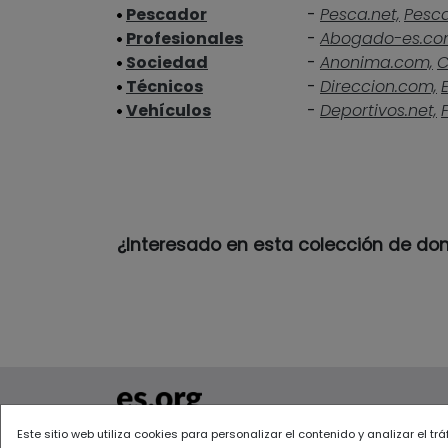
Pescador
-
Pesca.net,
Pesc
Profesionales
-
Abogado-es.co
Sociedad
-
Anonima.com,
C
Técnicos
-
Direccion.com,
Vehículos
-
Deportivos.net,
¿Interesado en esta colección de do
Todos los derechos reservados 2022
Este sitio web utiliza cookies para personalizar el contenido y analizar el t