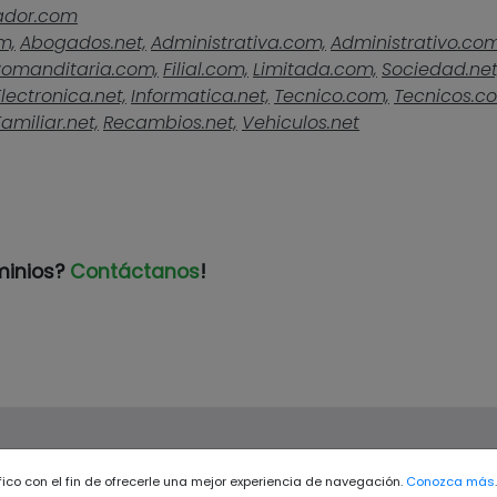
ador.com
m,
Abogados.net,
Administrativa.com,
Administrativo.com
omanditaria.com,
Filial.com,
Limitada.com,
Sociedad.net
Electronica.net,
Informatica.net,
Tecnico.com,
Tecnicos.c
Familiar.net,
Recambios.net,
Vehiculos.net
minios?
Contáctanos
!
ráfico con el fin de ofrecerle una mejor experiencia de navegación.
Conozca más
.