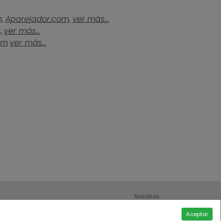
,
Aparejador.com,
ver más...
,
ver más...
om
ver más...
Nosotros
Contáctanos
Aceptar