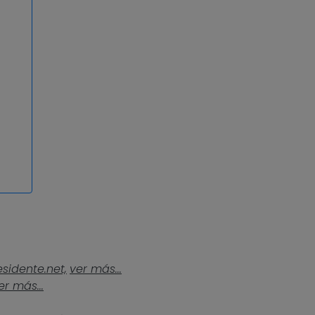
esidente.net,
ver más...
er más...