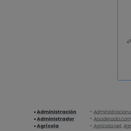
¿
Administración
-
Administracion.
Administrador
-
Apoderado.com
Agrícola
-
Agricola.net,
Agr