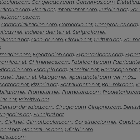
ntacion.com,
Congelados.com,
Conservas.com,
Dietetica
uditoria.com,
Fiscal.net,
Interventor.com,
Juridica.net,
ver 
Autonomos.com
Comercializacion.com,
Comercio.net,
Compras-es.com,
ficas.net,
Independiente.net,
Serigrafia.net
blioteca.net,
Cine-es.com,
Circulo.net,
Cultura.net,
ver más
m
rmador.com,
Exportacion.com,
Exportaciones.com,
Expor
ramica.net,
Chimeneas.com,
Fabricante.com,
Fabricante
ricornio.com,
Escorpio.com,
Geminis.net,
Horoscopo.net,
a.net,
Jaen.net,
Malaga.net,
Apartahotel.com,
ver más...
scoteca.net,
Pizzeria.net,
Restaurante.net,
Bar-mix.com,
v
iliaria.net,
Promotor.net,
Promotora.com,
Propietario.co
ias.net,
Primitiva.net
Centro-de-salud.com,
Cirugia.com,
Cirujano.com,
Dentist
Negocios.net,
Principal.net
m,
Civil.net,
Climatizacion.com,
Construccion.net,
Construc
onel.net,
General-es.com,
Oficial.com
odista.com