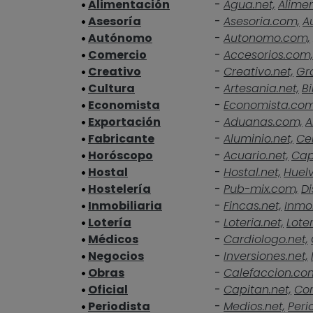
Alimentación
-
Agua.net,
Alime
Asesoría
-
Asesoria.com,
A
Autónomo
-
Autonomo.com,
Comercio
-
Accesorios.com,
Creativo
-
Creativo.net,
Gra
Cultura
-
Artesania.net,
Bi
Economista
-
Economista.co
Exportación
-
Aduanas.com,
A
Fabricante
-
Aluminio.net,
Ce
Horóscopo
-
Acuario.net,
Cap
Hostal
-
Hostal.net,
Huelv
Hostelería
-
Pub-mix.com,
Di
Inmobiliaria
-
Fincas.net,
Inmob
Lotería
-
Loteria.net,
Loter
Médicos
-
Cardiologo.net,
Negocios
-
Inversiones.net,
Obras
-
Calefaccion.co
Oficial
-
Capitan.net,
Cor
Periodista
-
Medios.net,
Peri