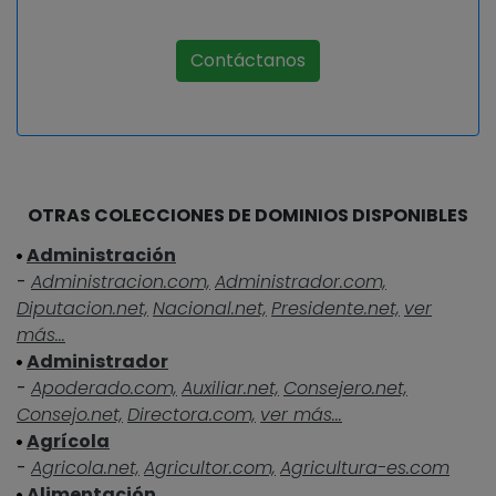
Contáctanos
OTRAS COLECCIONES DE DOMINIOS DISPONIBLES
Administración
-
Administracion.com,
Administrador.com,
Diputacion.net,
Nacional.net,
Presidente.net,
ver
más...
Administrador
-
Apoderado.com,
Auxiliar.net,
Consejero.net,
Consejo.net,
Directora.com,
ver más...
Agrícola
-
Agricola.net,
Agricultor.com,
Agricultura-es.com
Alimentación