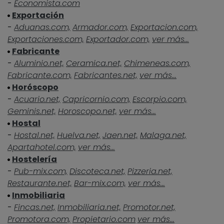
-
Economista.com
Exportación
-
Aduanas.com,
Armador.com,
Exportacion.com,
Exportaciones.com,
Exportador.com,
ver más...
Fabricante
-
Aluminio.net,
Ceramica.net,
Chimeneas.com,
Fabricante.com,
Fabricantes.net,
ver más...
Horóscopo
-
Acuario.net,
Capricornio.com,
Escorpio.com,
Geminis.net,
Horoscopo.net,
ver más...
Hostal
-
Hostal.net,
Huelva.net,
Jaen.net,
Malaga.net,
Apartahotel.com,
ver más...
Hostelería
-
Pub-mix.com,
Discoteca.net,
Pizzeria.net,
Restaurante.net,
Bar-mix.com,
ver más...
Inmobiliaria
-
Fincas.net,
Inmobiliaria.net,
Promotor.net,
Promotora.com,
Propietario.com
ver más...