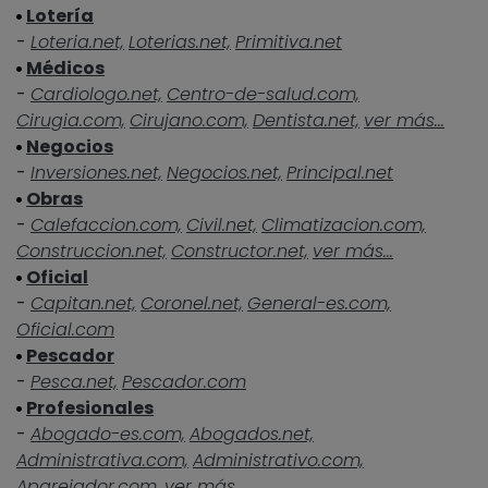
Lotería
-
Loteria.net,
Loterias.net,
Primitiva.net
Médicos
-
Cardiologo.net,
Centro-de-salud.com,
Cirugia.com,
Cirujano.com,
Dentista.net,
ver más...
Negocios
-
Inversiones.net,
Negocios.net,
Principal.net
Obras
-
Calefaccion.com,
Civil.net,
Climatizacion.com,
Construccion.net,
Constructor.net,
ver más...
Oficial
-
Capitan.net,
Coronel.net,
General-es.com,
Oficial.com
Pescador
-
Pesca.net,
Pescador.com
Profesionales
-
Abogado-es.com,
Abogados.net,
Administrativa.com,
Administrativo.com,
Aparejador.com,
ver más...