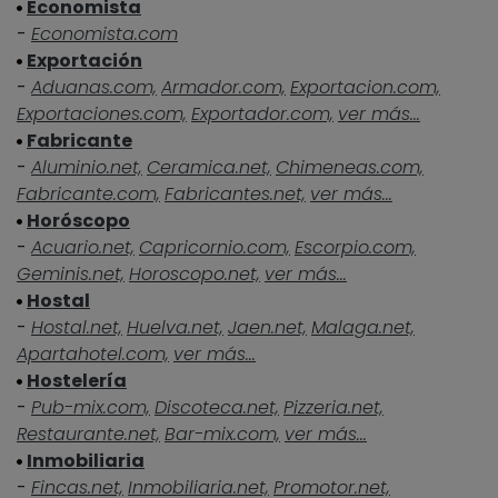
Economista
-
Economista.com
Exportación
-
Aduanas.com,
Armador.com,
Exportacion.com,
Exportaciones.com,
Exportador.com,
ver más...
Fabricante
-
Aluminio.net,
Ceramica.net,
Chimeneas.com,
Fabricante.com,
Fabricantes.net,
ver más...
Horóscopo
-
Acuario.net,
Capricornio.com,
Escorpio.com,
Geminis.net,
Horoscopo.net,
ver más...
Hostal
-
Hostal.net,
Huelva.net,
Jaen.net,
Malaga.net,
Apartahotel.com,
ver más...
Hostelería
-
Pub-mix.com,
Discoteca.net,
Pizzeria.net,
Restaurante.net,
Bar-mix.com,
ver más...
Inmobiliaria
-
Fincas.net,
Inmobiliaria.net,
Promotor.net,