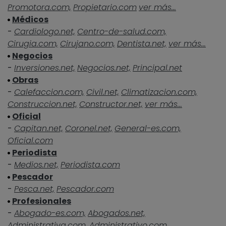
Promotora.com,
Propietario.com
ver más...
Médicos
-
Cardiologo.net,
Centro-de-salud.com,
Cirugia.com,
Cirujano.com,
Dentista.net,
ver más...
Negocios
-
Inversiones.net,
Negocios.net,
Principal.net
Obras
-
Calefaccion.com,
Civil.net,
Climatizacion.com,
Construccion.net,
Constructor.net,
ver más...
Oficial
-
Capitan.net,
Coronel.net,
General-es.com,
Oficial.com
Periodista
-
Medios.net,
Periodista.com
Pescador
-
Pesca.net,
Pescador.com
Profesionales
-
Abogado-es.com,
Abogados.net,
Administrativa.com,
Administrativo.com,