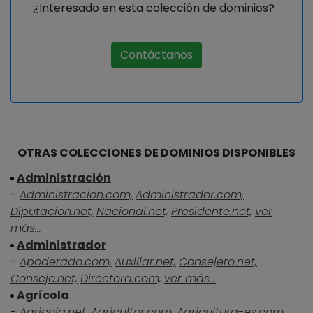
¿Interesado en esta colección de dominios?
Contáctanos
OTRAS COLECCIONES DE DOMINIOS DISPONIBLES
Administración
-
Administracion.com,
Administrador.com,
Diputacion.net,
Nacional.net,
Presidente.net,
ver
más...
Administrador
-
Apoderado.com,
Auxiliar.net,
Consejero.net,
Consejo.net,
Directora.com,
ver más...
Agrícola
-
Agricola.net,
Agricultor.com,
Agricultura-es.com