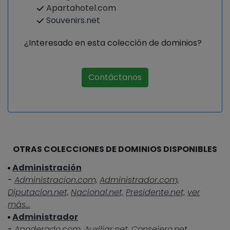
Apartahotel.com
Souvenirs.net
¿Interesado en esta colección de dominios?
Contáctanos
OTRAS COLECCIONES DE DOMINIOS DISPONIBLES
Administración
-
Administracion.com,
Administrador.com,
Diputacion.net,
Nacional.net,
Presidente.net,
ver
más...
Administrador
-
Apoderado.com,
Auxiliar.net,
Consejero.net,