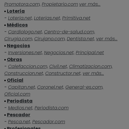
Promotora.com,
Propietario.com
ver más...
Lotería
-
Loteria.net,
Loterias.net,
Primitiva.net
Médicos
-
Cardiologo.net,
Centro-de-salud.com,
Cirugia.com,
Cirujano.com,
Dentista.net,
ver más...
Negocios
-
Inversiones.net,
Negocios.net,
Principal.net
Obras
-
Calefaccion.com,
Civil.net,
Climatizacion.com,
Construccion.net,
Constructor.net,
ver más...
Oficial
-
Capitan.net,
Coronel.net,
General-es.com,
Oficial.com
Periodista
-
Medios.net,
Periodista.com
Pescador
-
Pesca.net,
Pescador.com
Profesionales