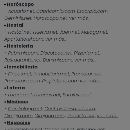
Horóscopo
-
Acuario.net,
Capricornio.com,
Escorpio.com,
Geminis.net,
Horoscopo.net,
ver más...
Hostal
-
Hostal.net,
Huelva.net,
Jaen.net,
Malaga.net,
Apartahotel.com,
ver más...
Hostelería
-
Pub-mix.com,
Discoteca.net,
Pizzeria.net,
Restaurante.net,
Bar-mix.com,
ver más...
Inmobiliaria
-
Fincas.net,
Inmobiliaria.net,
Promotor.net,
Promotora.com,
Propietario.com
ver más...
Lotería
-
Loteria.net,
Loterias.net,
Primitiva.net
Médicos
-
Cardiologo.net,
Centro-de-salud.com,
Cirugia.com,
Cirujano.com,
Dentista.net,
ver más...
Negocios
-
Inversiones.net,
Negocios.net,
Principal.net