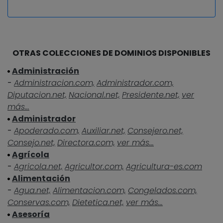
OTRAS COLECCIONES DE DOMINIOS DISPONIBLES
Administración
-
Administracion.com,
Administrador.com,
Diputacion.net,
Nacional.net,
Presidente.net,
ver
más...
Administrador
-
Apoderado.com,
Auxiliar.net,
Consejero.net,
Consejo.net,
Directora.com,
ver más...
Agrícola
-
Agricola.net,
Agricultor.com,
Agricultura-es.com
Alimentación
-
Agua.net,
Alimentacion.com,
Congelados.com,
Conservas.com,
Dietetica.net,
ver más...
Asesoría