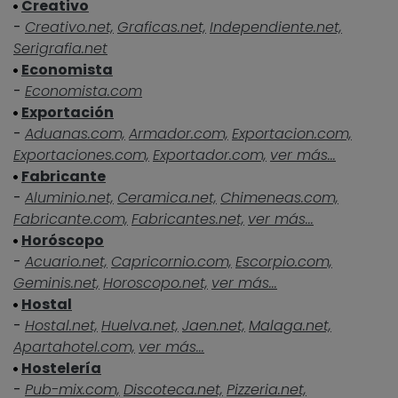
Creativo
-
Creativo.net,
Graficas.net,
Independiente.net,
Serigrafia.net
Economista
-
Economista.com
Exportación
-
Aduanas.com,
Armador.com,
Exportacion.com,
Exportaciones.com,
Exportador.com,
ver más...
Fabricante
-
Aluminio.net,
Ceramica.net,
Chimeneas.com,
Fabricante.com,
Fabricantes.net,
ver más...
Horóscopo
-
Acuario.net,
Capricornio.com,
Escorpio.com,
Geminis.net,
Horoscopo.net,
ver más...
Hostal
-
Hostal.net,
Huelva.net,
Jaen.net,
Malaga.net,
Apartahotel.com,
ver más...
Hostelería
-
Pub-mix.com,
Discoteca.net,
Pizzeria.net,