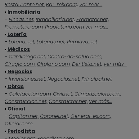
Restaurante.net,
Bar-mix.com,
ver más...
Inmobiliaria
-
Fincas.net,
Inmobiliaria.net,
Promotor.net,
Promotora.com,
Propietario.com
ver más...
Lotería
-
Loteria.net,
Loterias.net,
Primitiva.net
Médicos
-
Cardiologo.net,
Centro-de-salud.com,
Cirugia.com,
Cirujano.com,
Dentista.net,
ver más...
Negocios
-
Inversiones.net,
Negocios.net,
Principal.net
Obras
-
Calefaccion.com,
Civil.net,
Climatizacion.com,
Construccion.net,
Constructor.net,
ver más...
Oficial
-
Capitan.net,
Coronel.net,
General-es.com,
Oficial.com
Periodista
-
Medios.net,
Periodista.com