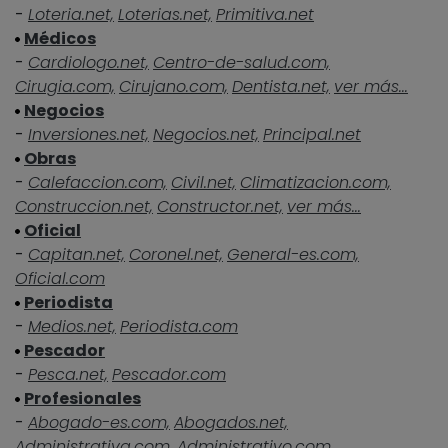
-
Loteria.net,
Loterias.net,
Primitiva.net
Médicos
-
Cardiologo.net,
Centro-de-salud.com,
Cirugia.com,
Cirujano.com,
Dentista.net,
ver más...
Negocios
-
Inversiones.net,
Negocios.net,
Principal.net
Obras
-
Calefaccion.com,
Civil.net,
Climatizacion.com,
Construccion.net,
Constructor.net,
ver más...
Oficial
-
Capitan.net,
Coronel.net,
General-es.com,
Oficial.com
Periodista
-
Medios.net,
Periodista.com
Pescador
-
Pesca.net,
Pescador.com
Profesionales
-
Abogado-es.com,
Abogados.net,
Administrativa.com,
Administrativo.com,