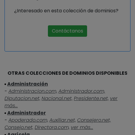
¿Interesado en esta colección de dominios?
Contáctanos
OTRAS COLECCIONES DE DOMINIOS DISPONIBLES
Administración
-
Administracion.com,
Administrador.com,
Diputacion.net,
Nacional.net,
Presidente.net,
ver
más...
Administrador
-
Apoderado.com,
Auxiliar.net,
Consejero.net,
Consejo.net,
Directora.com,
ver más...
Agrícola