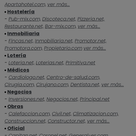
Apartahotel.com,
ver más...
Hostelería
-
Pub-mix.com,
Discoteca.net,
Pizzeria.net,
Restaurante.net,
Bar-mix.com,
ver más...
Inmobiliaria
-
Fincas.net,
Inmobiliaria.net,
Promotor.net,
Promotora.com,
Propietario.com
ver más...
Lotería
-
Loteria.net,
Loterias.net,
Primitiva.net
Médicos
-
Cardiologo.net,
Centro-de-salud.com,
Cirugia.com,
Cirujano.com,
Dentista.net,
ver más...
Negocios
-
Inversiones.net,
Negocios.net,
Principal.net
Obras
-
Calefaccion.com,
Civil.net,
Climatizacion.com,
Construccion.net,
Constructor.net,
ver más...
Oficial
-
Capitan.net,
Coronel.net,
General-es.com,