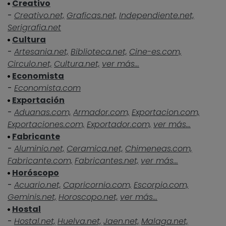
Creativo
-
Creativo.net,
Graficas.net,
Independiente.net,
Serigrafia.net
Cultura
-
Artesania.net,
Biblioteca.net,
Cine-es.com,
Circulo.net,
Cultura.net,
ver más...
Economista
-
Economista.com
Exportación
-
Aduanas.com,
Armador.com,
Exportacion.com,
Exportaciones.com,
Exportador.com,
ver más...
Fabricante
-
Aluminio.net,
Ceramica.net,
Chimeneas.com,
Fabricante.com,
Fabricantes.net,
ver más...
Horóscopo
-
Acuario.net,
Capricornio.com,
Escorpio.com,
Geminis.net,
Horoscopo.net,
ver más...
Hostal
-
Hostal.net,
Huelva.net,
Jaen.net,
Malaga.net,