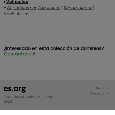
Vehículos
-
Deportivos.net,
Familiar.net,
Recambios.net,
Vehiculos.net
¿Interesado en esta colección de dominios?
Contáctanos
!
Nosotros
Contáctanos
Todos los derechos reservados
2022