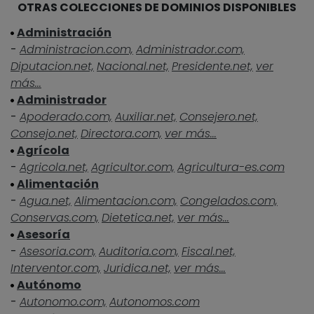
OTRAS COLECCIONES DE DOMINIOS DISPONIBLES
Administración
-
Administracion.com,
Administrador.com,
Diputacion.net,
Nacional.net,
Presidente.net,
ver
más...
Administrador
-
Apoderado.com,
Auxiliar.net,
Consejero.net,
Consejo.net,
Directora.com,
ver más...
Agrícola
-
Agricola.net,
Agricultor.com,
Agricultura-es.com
Alimentación
-
Agua.net,
Alimentacion.com,
Congelados.com,
Conservas.com,
Dietetica.net,
ver más...
Asesoría
-
Asesoria.com,
Auditoria.com,
Fiscal.net,
Interventor.com,
Juridica.net,
ver más...
Autónomo
-
Autonomo.com,
Autonomos.com