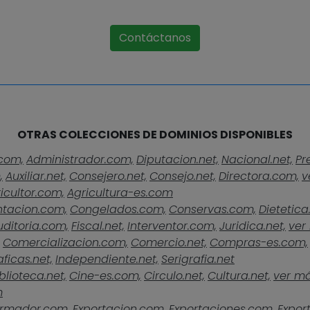
Contáctanos
OTRAS COLECCIONES DE DOMINIOS DISPONIBLES
com,
Administrador.com,
Diputacion.net,
Nacional.net,
Pr
,
Auxiliar.net,
Consejero.net,
Consejo.net,
Directora.com,
v
icultor.com,
Agricultura-es.com
ntacion.com,
Congelados.com,
Conservas.com,
Dietetica
uditoria.com,
Fiscal.net,
Interventor.com,
Juridica.net,
ver 
Comercializacion.com,
Comercio.net,
Compras-es.com,
ficas.net,
Independiente.net,
Serigrafia.net
blioteca.net,
Cine-es.com,
Circulo.net,
Cultura.net,
ver más
m
rmador.com,
Exportacion.com,
Exportaciones.com,
Expor