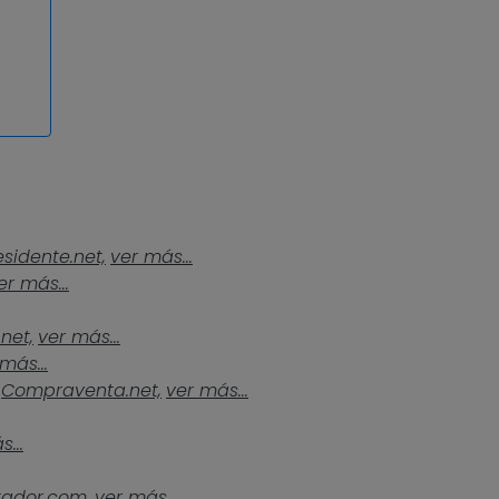
esidente.net,
ver más...
er más...
.net,
ver más...
más...
Compraventa.net,
ver más...
...
tador.com,
ver más...