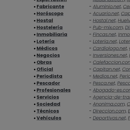
Fabricante
-
Aluminio.net,
Ce
Horóscopo
-
Acuario.net,
Cap
Hostal
-
Hostal.net,
Huelv
Hostelería
-
Pub-mix.com,
Di
Inmobiliaria
-
Fincas.net,
Inmob
Lotería
-
Loteria.net,
Loter
Médicos
-
Cardiologo.net,
Negocios
-
Inversiones.net,
Obras
-
Calefaccion.co
Oficial
-
Capitan.net,
Cor
Periodista
-
Medios.net,
Peri
Pescador
-
Pesca.net,
Pesc
Profesionales
-
Abogado-es.co
Servicios
-
Agencia-de-tra
Sociedad
-
Anonima.com,
C
Técnicos
-
Direccion.com,
Vehículos
-
Deportivos.net,