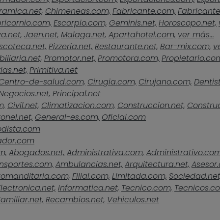
ramica.net,
Chimeneas.com,
Fabricante.com,
Fabricante
ricornio.com,
Escorpio.com,
Geminis.net,
Horoscopo.net,
a.net,
Jaen.net,
Malaga.net,
Apartahotel.com,
ver más...
scoteca.net,
Pizzeria.net,
Restaurante.net,
Bar-mix.com,
v
iliaria.net,
Promotor.net,
Promotora.com,
Propietario.co
ias.net,
Primitiva.net
Centro-de-salud.com,
Cirugia.com,
Cirujano.com,
Dentist
Negocios.net,
Principal.net
m,
Civil.net,
Climatizacion.com,
Construccion.net,
Construc
onel.net,
General-es.com,
Oficial.com
odista.com
ador.com
m,
Abogados.net,
Administrativa.com,
Administrativo.com
nsportes.com,
Ambulancias.net,
Arquitectura.net,
Asesor
omanditaria.com,
Filial.com,
Limitada.com,
Sociedad.net
Electronica.net,
Informatica.net,
Tecnico.com,
Tecnicos.c
Familiar.net,
Recambios.net,
Vehiculos.net