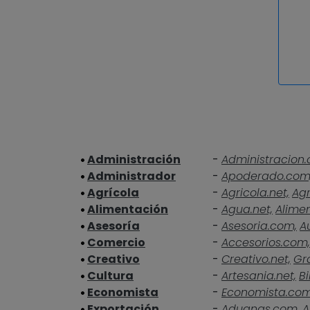
Administración
-
Administracion.
Administrador
-
Apoderado.com
Agrícola
-
Agricola.net,
Agr
Alimentación
-
Agua.net,
Alime
Asesoría
-
Asesoria.com,
A
Comercio
-
Accesorios.com,
Creativo
-
Creativo.net,
Gra
Cultura
-
Artesania.net,
Bi
Economista
-
Economista.co
Exportación
-
Aduanas.com,
A