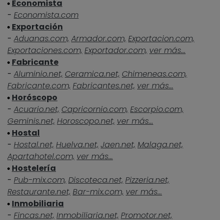
Economista
-
Economista.com
Exportación
-
Aduanas.com,
Armador.com,
Exportacion.com,
Exportaciones.com,
Exportador.com,
ver más...
Fabricante
-
Aluminio.net,
Ceramica.net,
Chimeneas.com,
Fabricante.com,
Fabricantes.net,
ver más...
Horóscopo
-
Acuario.net,
Capricornio.com,
Escorpio.com,
Geminis.net,
Horoscopo.net,
ver más...
Hostal
-
Hostal.net,
Huelva.net,
Jaen.net,
Malaga.net,
Apartahotel.com,
ver más...
Hostelería
-
Pub-mix.com,
Discoteca.net,
Pizzeria.net,
Restaurante.net,
Bar-mix.com,
ver más...
Inmobiliaria
-
Fincas.net,
Inmobiliaria.net,
Promotor.net,