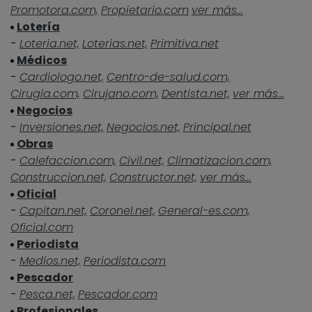
Promotora.com,
Propietario.com
ver más...
Lotería
-
Loteria.net,
Loterias.net,
Primitiva.net
Médicos
-
Cardiologo.net,
Centro-de-salud.com,
Cirugia.com,
Cirujano.com,
Dentista.net,
ver más...
Negocios
-
Inversiones.net,
Negocios.net,
Principal.net
Obras
-
Calefaccion.com,
Civil.net,
Climatizacion.com,
Construccion.net,
Constructor.net,
ver más...
Oficial
-
Capitan.net,
Coronel.net,
General-es.com,
Oficial.com
Periodista
-
Medios.net,
Periodista.com
Pescador
-
Pesca.net,
Pescador.com
Profesionales