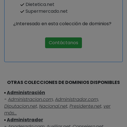
Dietetica.net
Supermercado.net
¿Interesado en esta colección de dominios?
Contáctanos
OTRAS COLECCIONES DE DOMINIOS DISPONIBLES
Administración
-
Administracion.com,
Administrador.com,
Diputacion.net,
Nacional.net,
Presidente.net,
ver
más...
Administrador
-
Apoderado.com,
Auxiliar.net,
Consejero.net,