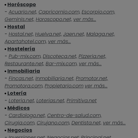
Horóscopo
-
Acuario.net,
Capricornio.com,
Escorpio.com,
Geminis.net,
Horoscopo.net,
ver más...
Hostal
-
Hostal.net,
Huelva.net,
Jaen.net,
Malaga.net,
Apartahotel.com,
ver más...
Hostelería
-
Pub-mix.com,
Discoteca.net,
Pizzeria.net,
Restaurante.net,
Bar-mix.com,
ver más...
Inmobiliaria
-
Fincas.net,
Inmobiliaria.net,
Promotor.net,
Promotora.com,
Propietario.com
ver más...
Lotería
-
Loteria.net,
Loterias.net,
Primitiva.net
Médicos
-
Cardiologo.net,
Centro-de-salud.com,
Cirugia.com,
Cirujano.com,
Dentista.net,
ver más...
Negocios
-
Inversiones.net,
Negocios.net,
Principal.net